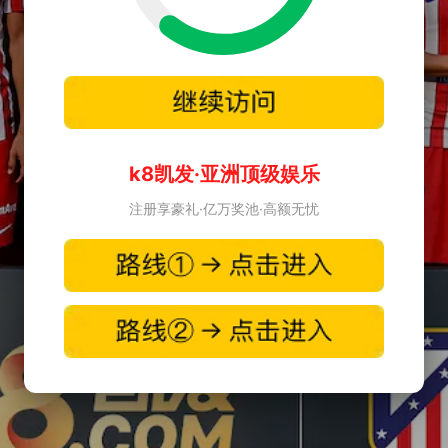
k8凯发·亚洲顶级娱乐
注册享豪礼·亿万奖池·高额无忧